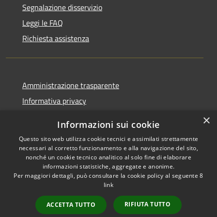
Segnalazione disservizio
Leggi le FAQ
Richiesta assistenza
Amministrazione trasparente
Informativa privacy
Note legali
×
Informazioni sui cookie
Dichiarazione di accessibilità
Questo sito web utilizza cookie tecnici e assimilati strettamente
necessari al corretto funzionamento e alla navigazione del sito,
nonché un cookie tecnico analitico al solo fine di elaborare
informazioni statistiche, aggregate e anonime.
Per maggiori dettagli, può consultare la cookie policy al seguente
8
RSS
Copyright © 2026 • Comune di
link
Accessibilità
Albino • Powered by
Privacy
Municipium
Accesso
•
RIFIUTA TUTTO
ACCETTA TUTTO
Cookie
redazione