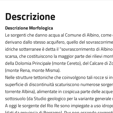
Descrizione
Descrizione Morfologica
Le sorgenti che danno acqua al Comune di Albino, come qu
derivano dallo stesso acquifero, quello del sovrascorrimen
idriche sotterranee è detta il “sovrascorrimento di Albin
scarsa, che costituiscono la maggior parte dei rilievi m
della Dolomia Principale (monte Cereto), del Calcare di Z
(monte Rena, monte Misma).
Nelle strutture tettoniche che coinvolgono tali rocce si in
superficie di discontinuità scaturiscono numerose sorge
torrente Albina), alimentate in cospicua parte delle acqu
sottosuolo (da Studio geologico per la variante generale 
A oggi le sorgente del Rio Re sono impiegate a uso idropot
(dati da provincia di Bergamo). Pur non essendo sorgenti