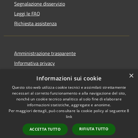
Segnalazione disservizio
Leggi le FAQ
Richiesta assistenza
Amministrazione trasparente
Informativa privacy
Note legali
×
Informazioni sui cookie
Dichiarazione di accessibilità
Questo sito web utilizza cookie tecnici e assimilati strettamente
necessari al corretto funzionamento e alla navigazione del sito,
nonché un cookie tecnico analitico al solo fine di elaborare
informazioni statistiche, aggregate e anonime.
Per maggiori dettagli, può consultare la cookie policy al seguente
8
RSS
Copyright © 2026 • Comune di
link
Accessibilità
Albino • Powered by
Privacy
Municipium
Accesso
•
RIFIUTA TUTTO
ACCETTA TUTTO
Cookie
redazione