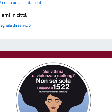
Prenota un appuntamento
lemi in città
Segnala disservizio