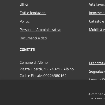
Uffici
Vita lavor
Enti e fondazioni
Imprese 
Politici
Catasto e
Personale Amministrativo
Mobilità e
Documenti e dati
CONTATTI
Comune di Albino
Prenotaz
Piazza Libertà, 1 - 24021 - Albino
Segnalazi
Codice Fiscale: 00224380162
Leggi le 
Partita IVA: 00224380162
Richiesta
PEC:
protocollo.albino@cert.saga.it
Questo sito 
Centralino Unico: 035 759911
alla navig