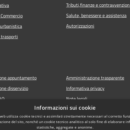
Tributi,finanze e contravvenzion
ativa
Salute, benessere e assistenza
e Commercio
Autorizzazioni
 urbanistica
 trasporti
ione appuntamento
Amministrazione trasparente
one disservizio
Informativa privacy
FAQ
Note legali
Informazioni sui cookie
 assistenza
Dichiarazione di accessibilità
web utilizza cookie tecnici e assimilati strettamente necessari al corretto fu
azione del sito, nonché un cookie tecnico analitico al solo fine di elaborare i
statistiche, aggregate e anonime.