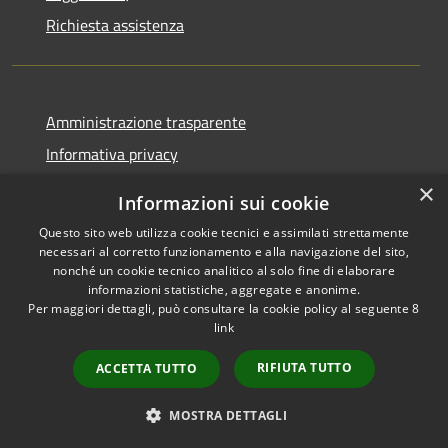
Richiesta assistenza
Amministrazione trasparente
Informativa privacy
Note legali
×
Informazioni sui cookie
Dichiarazione di accessibilità
Questo sito web utilizza cookie tecnici e assimilati strettamente
necessari al corretto funzionamento e alla navigazione del sito,
nonché un cookie tecnico analitico al solo fine di elaborare
informazioni statistiche, aggregate e anonime.
Per maggiori dettagli, può consultare la cookie policy al seguente
8
RSS
Copyright © 2026 • Comune di
link
Accessibilità
Albino • Powered by
Privacy
Municipium
Accesso
•
RIFIUTA TUTTO
ACCETTA TUTTO
Cookie
redazione
Mappa del sito
MOSTRA DETTAGLI