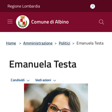
Salta al contenuto principale
Regione Lombardia
Comune di Albino
Home
>
Amministrazione
>
Politici
>
Emanuela Testa
Emanuela Testa
Condividi
Vedi azioni