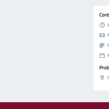
Cont
Prob