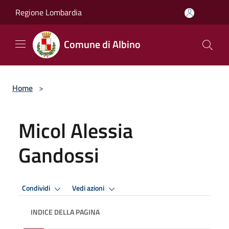
Salta al contenuto principale
Regione Lombardia
Comune di Albino
Home
>
Micol Alessia
Gandossi
Condividi
Vedi azioni
INDICE DELLA PAGINA