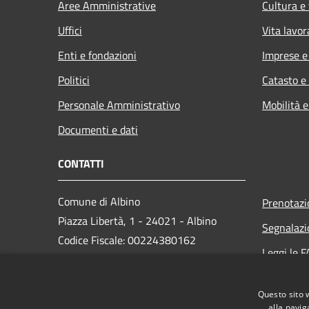
Aree Amministrative
Cultura e
Uffici
Vita lavor
Enti e fondazioni
Imprese 
Politici
Catasto e
Personale Amministrativo
Mobilità e
Documenti e dati
CONTATTI
Comune di Albino
Prenotaz
Piazza Libertà, 1 - 24021 - Albino
Segnalazi
Codice Fiscale: 00224380162
Leggi le 
Partita IVA: 00224380162
Richiesta
PEC:
protocollo.albino@cert.saga.it
Questo sito 
Centralino Unico: 035 759911
alla navig