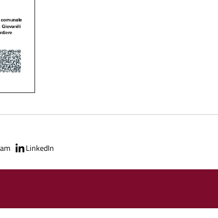
ram
LinkedIn