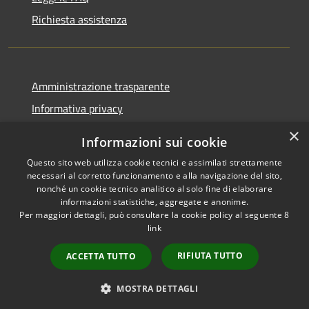
Richiesta assistenza
Amministrazione trasparente
Informativa privacy
Note legali
×
Informazioni sui cookie
Dichiarazione di accessibilità
Questo sito web utilizza cookie tecnici e assimilati strettamente
necessari al corretto funzionamento e alla navigazione del sito,
nonché un cookie tecnico analitico al solo fine di elaborare
informazioni statistiche, aggregate e anonime.
Per maggiori dettagli, può consultare la cookie policy al seguente
8
RSS
Copyright © 2026 • Comune di
link
Accessibilità
Albino • Powered by
Privacy
Municipium
Accesso
•
RIFIUTA TUTTO
ACCETTA TUTTO
Cookie
redazione
Mappa del sito
MOSTRA DETTAGLI