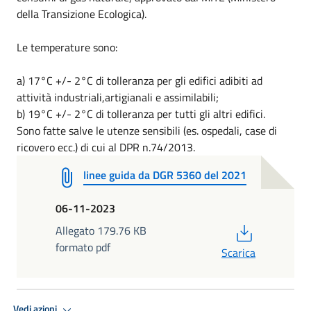
della Transizione Ecologica).
Le temperature sono:
a)
17°C +
/
-
2°C di tolleranza per gli edifici adibiti ad
attività industriali,
artigianali e assimilabili;
b)
19°C +
/
-
2°C
di tolleranza pe
r tutti gli altri edifici.
S
ono fatte salve le
utenze
sensibili
(es. osp
edali, case di
r
icovero
ecc.)
di cui al DPR n.74/2013.
linee guida da DGR 5360 del 2021
06-11-2023
PDF
Allegato 179.76 KB
formato pdf
Scarica
Vedi azioni