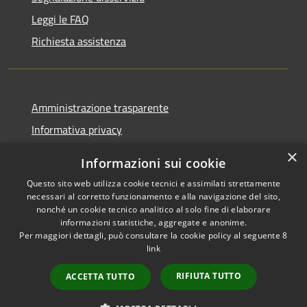
Leggi le FAQ
Richiesta assistenza
Amministrazione trasparente
Informativa privacy
Note legali
×
Informazioni sui cookie
Dichiarazione di accessibilità
Questo sito web utilizza cookie tecnici e assimilati strettamente
necessari al corretto funzionamento e alla navigazione del sito,
nonché un cookie tecnico analitico al solo fine di elaborare
informazioni statistiche, aggregate e anonime.
Per maggiori dettagli, può consultare la cookie policy al seguente
8
RSS
Copyright © 2026 • Comune di
link
Accessibilità
Albino • Powered by
Privacy
Municipium
Accesso
•
RIFIUTA TUTTO
ACCETTA TUTTO
Cookie
redazione