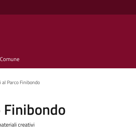
il Comune
i al Parco Finibondo
o Finibondo
materiali creativi