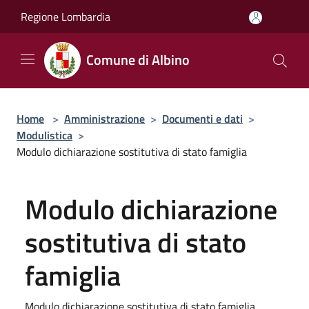
Salta al contenuto principale
Regione Lombardia
Comune di Albino
Home
>
Amministrazione
>
Documenti e dati
>
Modulistica
>
Modulo dichiarazione sostitutiva di stato famiglia
Modulo dichiarazione
sostitutiva di stato
famiglia
Modulo dichiarazione sostitutiva di stato famiglia