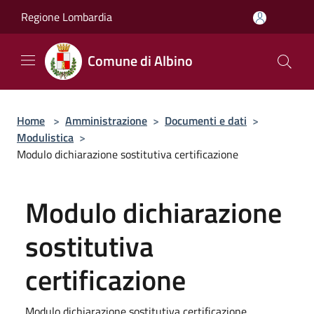
Salta al contenuto principale
Regione Lombardia
Comune di Albino
Home
>
Amministrazione
>
Documenti e dati
>
Modulistica
>
Modulo dichiarazione sostitutiva certificazione
Modulo dichiarazione
sostitutiva
certificazione
Modulo dichiarazione sostitutiva certificazione